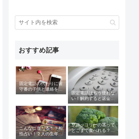
おすすめ記事
固定電話の代わりに留
守番の子供と連絡をと
固定電話はもう使わな
る方法を紹介します！
い！解約すると返金が
スマホ、キッズ携帯、
ある？固定電話を解約
スマートウォッチはど
するデメリット含め考
う？
えてみる
ブロッコリーの茎って
こんなに当たる！？相
どこまで食べれる？茎
性占い！２人の生年月
にこんな効果が！？