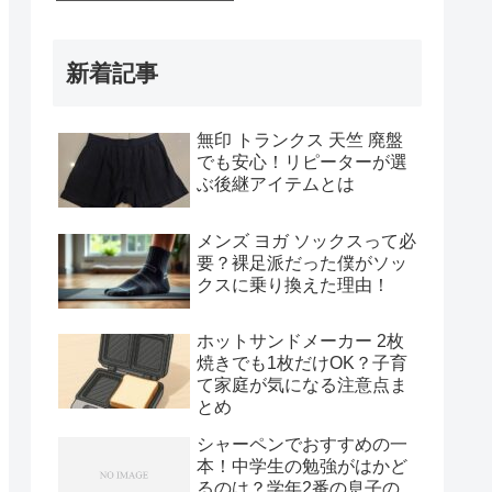
日で相性チェック！
新着記事
無印 トランクス 天竺 廃盤
でも安心！リピーターが選
ぶ後継アイテムとは
メンズ ヨガ ソックスって必
要？裸足派だった僕がソッ
クスに乗り換えた理由！
ホットサンドメーカー 2枚
焼きでも1枚だけOK？子育
て家庭が気になる注意点ま
とめ
シャーペンでおすすめの一
本！中学生の勉強がはかど
るのは？学年2番の息子の