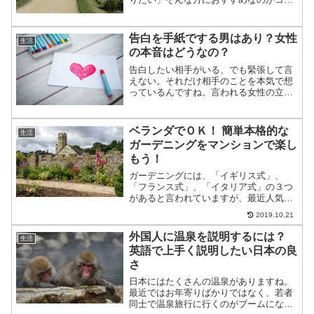
クリートを使った庭。「コンクリートっ
て業者でないと扱えないイメージがあ
る」「素人の私でも使えるのかな？」そ
告白を手紙でする男はあり？女性
生活
んな方でも心配無用！実はコ...
の本音はどうなの？
告白したい相手がいる、でも緊張して言
えない。それだけ相手のことを本気で想
っているんですね。言われる女性の立場
としては、直接言われたい。でも、言わ
れるほうもその時どんな対応をしていい
のかわからないっていうこともありま
ベランダでＯＫ！ 簡単本格的な
生活
す。そこで、緊張して告白で...
ガーデニングをマンションで楽し
もう！
ガーデニングには、「イギリス式」、
「フランス式」、「イタリア式」の３つ
があると言われていますが、最近人気が
あるのは、イングリッシュガーデンでは
2019.10.21
ないでしょうか？イングリッシュガーデ
ンは、イギリスだけでなく、カナダのビ
外国人に温泉を説明するには？
生活
クトリアや、オーストラリア...
英語で上手く説明したい日本の良
さ
日本にはたくさんの温泉がありますね。
最近ではお年寄りばかりではなく、若者
同士で温泉旅行に行くのがブームになっ