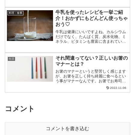
ているようです。さらには、海外からの
お客さんも日本の温泉に関心を持つ人が
増えています。もしも、外国人の方に温
牛乳を使ったレシピを一挙ご紹
料理・食事
泉を案内して欲しいと言わ...
介！おかずにもどんどん使っちゃ
おう♡
牛乳は健康にいいですよね。カルシウム
だけでなく、たんぱく質、炭水化物、ミ
ネラル、ビタミンも豊富に含まれていま
すから。私の父は、背が低かったのがコ
ンプレックスだったようです。田舎暮ら
しだったので、父は農家で搾りたての牛
それ間違ってない？正しいお箸の
生活
乳を分けてもらって、兄と...
マナーとは？
お箸のマナーというと堅苦しく感じます
が、お箸を正しく持ち綺麗に食べるとい
う事がマナーなんです。お箸でお寿司を
食べる時のマナー、和食でやってはいけ
2022.11.06
ないお箸のNGマナーなど正しくお箸を使
う事ができているでしょうか？日本人な
ら使えて当たり前と思わ...
コメント
コメントを書き込む