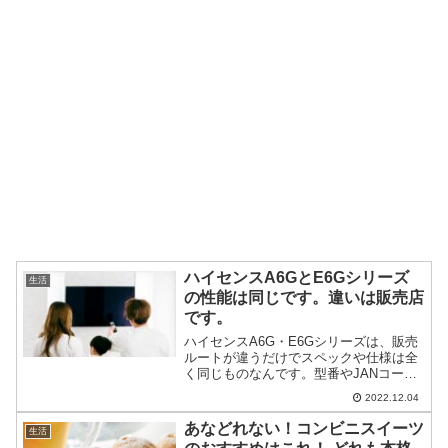
ハイセンスA6GとE6Gシリーズ
生活
の性能は同じです。違いは販売店
です。
ハイセンスA6G・E6Gシリーズは、販売
ルートが違うだけでスペックや仕様は全
く同じものなんです。型番やJANコード
は違いますが、取扱説明書も全く同じ内
2022.12.04
容なんですよ。インターネット通信販売
と店舗販売で、販売傾向のデータを集め
あなどれない！コンビニスイーツ
生活
るために型番を二つ...