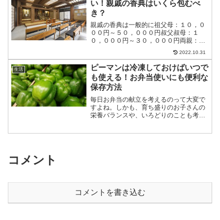
い！親戚の香典はいくら包むべ
き？
親戚の香典は一般的に祖父母：１０，０
００円～５０，０００円叔父叔母：１
０，０００円～３０，０００円両親：３
０，０００円～１００，０００円兄弟姉
2022.10.31
妹：３０，０００円～５０，０００円と
言われてまおります。突然お葬式の連絡
ピーマンは冷凍しておけばいつで
生活
が来たときに、誰だって慌て...
も使える！お弁当使いにも便利な
保存方法
毎日お弁当の献立を考えるのって大変で
すよね。しかも、育ち盛りのお子さんの
栄養バランスや、いろどりのことも考え
ながら、なるべく時短で効率的に作りた
い・・・。今回は、お弁当の栄養バラン
スを整えながら、かんたんにお弁当に色
を加えてくれるピーマンの...
コメント
コメントを書き込む