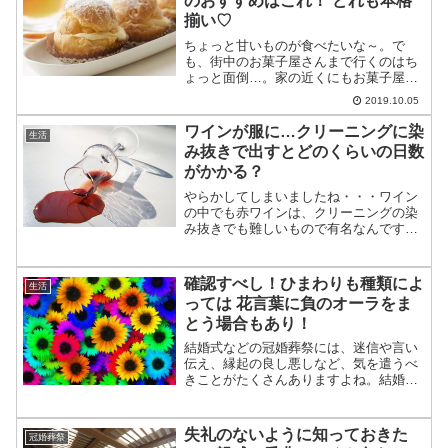
のおすすめはこれ！ どれも本格
揃い♡
ちょっと甘いものが食べたいな～。で
も、街中のお菓子屋さんまで行くのはち
ょっと面倒…。家の近くにもお菓子屋さ
んなんてないし…。味もお手軽さも捨て
2019.10.05
たくない！そんなあなたにおすすめした
いのが、すぐに買いに行けちゃうコンビ
ワインが服に…クリーニングに染
生活
ニスイーツです！昼休み、学...
み抜きで出すとどのくらいの日数
がかかる？
やらかしてしまいましたね・・・ワイン
の中でも赤ワインは、クリーニングの染
み抜きでも難しいもので有名なんです。
しかも、急ぎで染み抜きしたい！ワガマ
マと思われがちなことほど、あるあるっ
て多いですよね。そこで、今回はワイン
確認すべし！ひまわりも種類によ
生活
をワイシャツにこぼしてし...
っては 花言葉に負のオーラをま
とう場合もあり！
結婚式などの冠婚葬祭には、迷信や言い
伝え、縁起の良し悪しなど、気を遣うべ
きことがたくさんありますよね。結婚式
に招待していただいたけれど、仕事や外
せない用事、遠方に住んでいるなどの理
由で、やむを得ず欠席しなければならな
失礼のないように知っておきた
冠婚葬祭
い時もあると思います。そ...