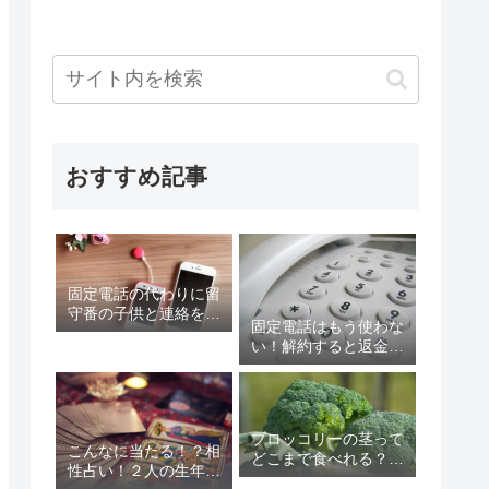
おすすめ記事
固定電話の代わりに留
守番の子供と連絡をと
固定電話はもう使わな
る方法を紹介します！
い！解約すると返金が
スマホ、キッズ携帯、
ある？固定電話を解約
スマートウォッチはど
するデメリット含め考
う？
えてみる
ブロッコリーの茎って
こんなに当たる！？相
どこまで食べれる？茎
性占い！２人の生年月
にこんな効果が！？