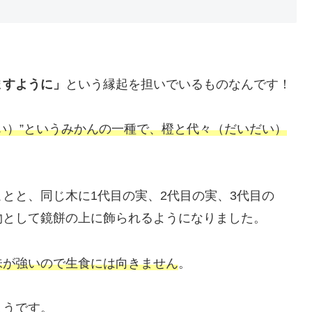
ますように」
という縁起を担いでいるものなんです！
い）”というみかんの一種で、橙と代々（だいだい）
とと、同じ木に1代目の実、2代目の実、3代目の
物として鏡餅の上に飾られるようになりました。
味が強いので生食には向きません
。
ようです。