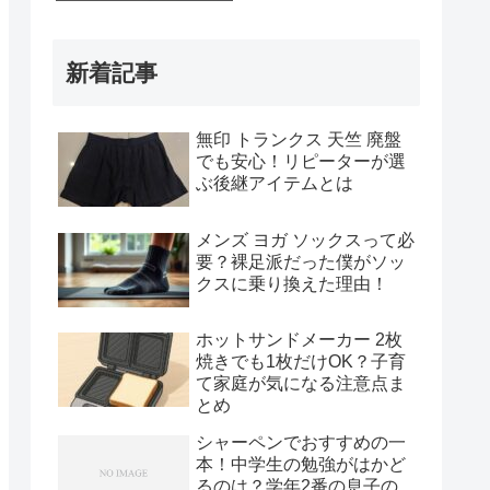
日で相性チェック！
新着記事
無印 トランクス 天竺 廃盤
でも安心！リピーターが選
ぶ後継アイテムとは
メンズ ヨガ ソックスって必
要？裸足派だった僕がソッ
クスに乗り換えた理由！
ホットサンドメーカー 2枚
焼きでも1枚だけOK？子育
て家庭が気になる注意点ま
とめ
シャーペンでおすすめの一
本！中学生の勉強がはかど
るのは？学年2番の息子の