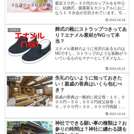
最近２０代～３０代のカップルをを中心
に、結婚式、披露宴をカジュアルにおこ
なう１.５次会が注目されています。引き
出物の相場も、３，０００～５，０００
2022.04.19
円と、従来にくらべてカジュアルになっ
ています。一般の披露宴より堅苦しくな
葬式の靴にストラップつきってあ
冠婚葬祭
らず、かと言って二次会...
り？エナメル素材がNGって本
当？
エナメル素材のように光沢のあるものは
NGですし、ストラップのような装飾がつ
いているものもマナーとしてダメなんで
す。お葬式での靴選びは、足元を見られ
るという意味でも特に気をつけたいアイ
2022.05.22
テムのひとつです。またゴールドや、シ
ルバーなどの光物の留め...
失礼のないように知っておきた
冠婚葬祭
い！親戚の香典はいくら包むべ
き？
親戚の香典は一般的に祖父母：１０，０
００円～５０，０００円叔父叔母：１
０，０００円～３０，０００円両親：３
０，０００円～１００，０００円兄弟姉
2022.10.31
妹：３０，０００円～５０，０００円と
言われてまおります。突然お葬式の連絡
神社でできる願い事の種類は？お
冠婚葬祭
が来たときに、誰だって慌て...
参りの時間は？神社に纏わる謎を